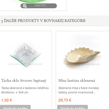
ZVÄČŠIŤ
5 ĎALŠIE PRODUKTY V ROVNAKEJ KATEGÓRII:
Tácka sklo štvorec leptaný
Misa lastúra sklenená
mramor
Tácka sklenená s leptanou reliéfnou
Sklenená misa v tvare morskej
štruktúrou. v: 9x9 cm
lastúry, povrch mramorová...
1,32 €
29,73 €
Vložiť do košíka
Vložiť do košíka