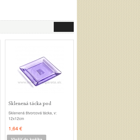
Sklenená tácka pod
sviečku...
Sklenená štvorcová tácka, v:
12x12cm
1,64 €
Vložiť do košíka