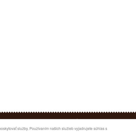
 práva vyhradené.
Úvod
Akcia A Zľavy
Mapa Ob
kytovať služby. Používaním našich služieb vyjadrujete súhlas s