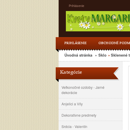
Prihlásenie
PRIHLÁSENIE
OBCHODNÉ PODM
Úvodná stránka
»
Sklo
»
Sklenené t
Kategórie
Veľkonočné ozdoby - Jarné
dekorácie
Anjelici a Víly
Dekoratívne predmety
Srdcia - Valentín