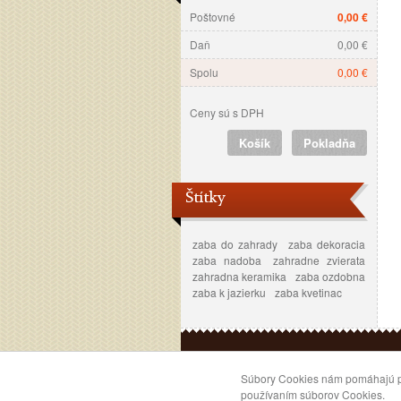
Poštovné
0,00 €
Daň
0,00 €
Spolu
0,00 €
Ceny sú s DPH
Košík
Pokladňa
Štítky
zaba do zahrady
zaba dekoracia
zaba nadoba
zahradne zvierata
zahradna keramika
zaba ozdobna
zaba k jazierku
zaba kvetinac
2007–2016 © kvety-margareta.sk. Všetky
Súbory Cookies nám pomáhajú pos
používaním súborov Cookies.