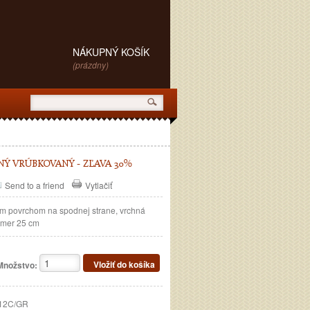
NÁKUPNÝ KOŠÍK
(prázdny)
NÝ VRÚBKOVANÝ - ZĽAVA 30%
Send to a friend
Vytlačiť
ým povrchom na spodnej strane, vrchná
iemer 25 cm
Množstvo:
12C/GR