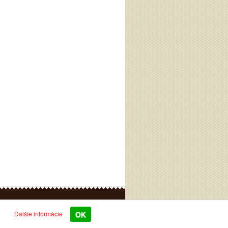
chodu
Kontakt
Ďalšie informácie
OK
» Nájdite naše predajne