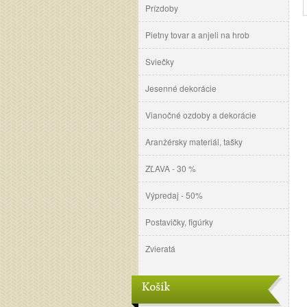
Prízdoby
Pietny tovar a anjeli na hrob
Sviečky
Jesenné dekorácie
Vianočné ozdoby a dekorácie
Aranžérsky materiál, tašky
ZĽAVA - 30 %
Výpredaj - 50%
Postavičky, figúrky
Zvieratá
Košík