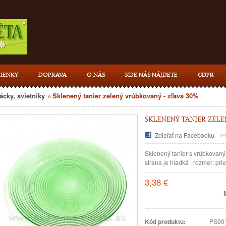
IENKY
DOPRAVA
O NÁS
KDE NÁS NÁJDETE
GDPR
ácky, svietniky
»
Sklenený tanier zelený vrúbkovaný - zľava 30%
SKLENENÝ TANIER ZELE
Zdieľať na Facebooku
Sklenený tanier s vrúbkovan
strana je hladká . rozmer: pr
3,38 €
Kód produktu:
PS90