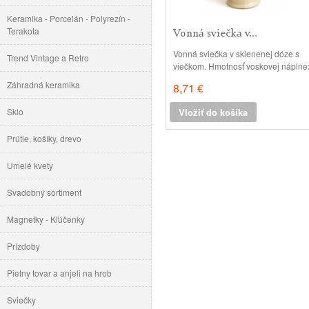
Keramika - Porcelán - Polyrezín -
Terakota
Vonná sviečka v...
Vonná sviečka v sklenenej dóze s
Trend Vintage a Retro
viečkom. Hmotnosť voskovej náplne
210 gramov - krémová farba vosku
Záhradná keramika
8,71 €
Približná doba horenia: 58 hodín
Dóza: 13x5cm , Rozmer krabičky:
Sklo
Vložiť do košíka
12x10x10 cm
Prútie, košíky, drevo
Umelé kvety
Svadobný sortiment
Magnetky - Kľúčenky
Prízdoby
Pietny tovar a anjeli na hrob
Sviečky