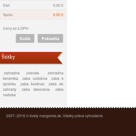
Daň
0,00 €
Spolu
0,00 €
Ceny sú s DPH
Košík
Pokladňa
Štítky
zahradne zvierata
zahradna
keramika
zaba ozdobna
zaba k
jazierku
zaba kvetinac
zaba do
zahrady
zaba dekoracia
zaba
nadoba
2007–2016 © kvety-margareta.sk. Všetky práva vyhradené.