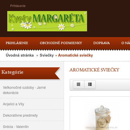
Prihlásenie
PRIHLÁSENIE
OBCHODNÉ PODMIENKY
DOPRAVA
O NÁ
Úvodná stránka
»
Sviečky
»
Aromatické sviečky
AROMATICKÉ SVIEČKY
Kategórie
Veľkonočné ozdoby - Jarné
dekorácie
Anjelici a Víly
Dekoratívne predmety
Srdcia - Valentín