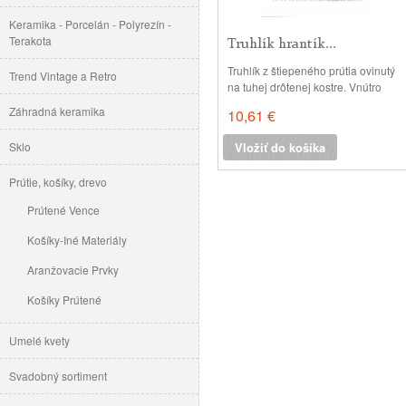
Keramika - Porcelán - Polyrezín -
Terakota
Truhlík hrantík...
Truhlík z štiepeného prútia ovinutý
Trend Vintage a Retro
na tuhej drôtenej kostre. Vnútro
vystlané igelitovou vložkou proti
Záhradná keramika
10,61 €
pretekaniu vody. d: 41cm, výška:
12cm, š: 16cm
Sklo
Vložiť do košíka
Prútie, košíky, drevo
Prútené Vence
Košíky-Iné Materiály
Aranžovacie Prvky
Košíky Prútené
Umelé kvety
Svadobný sortiment