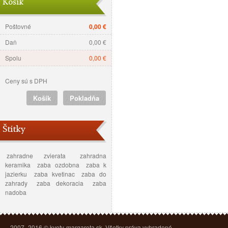
Košík
Poštovné
0,00 €
Daň
0,00 €
Spolu
0,00 €
Ceny sú s DPH
Košík
Pokladňa
Štítky
zahradne zvierata
zahradna
keramika
zaba ozdobna
zaba k
jazierku
zaba kvetinac
zaba do
zahrady
zaba dekoracia
zaba
nadoba
2007–2016 © kvety-margareta.sk. Všetky práva vyhradené.