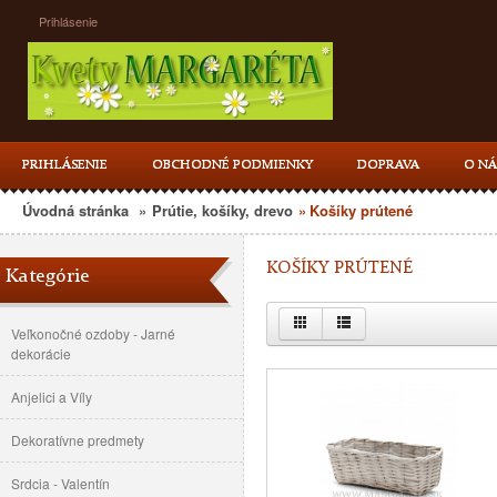
Prihlásenie
PRIHLÁSENIE
OBCHODNÉ PODMIENKY
DOPRAVA
O NÁ
Úvodná stránka
»
Prútie, košíky, drevo
»
Košíky prútené
KOŠÍKY PRÚTENÉ
Kategórie
Veľkonočné ozdoby - Jarné
dekorácie
Anjelici a Víly
Dekoratívne predmety
Srdcia - Valentín