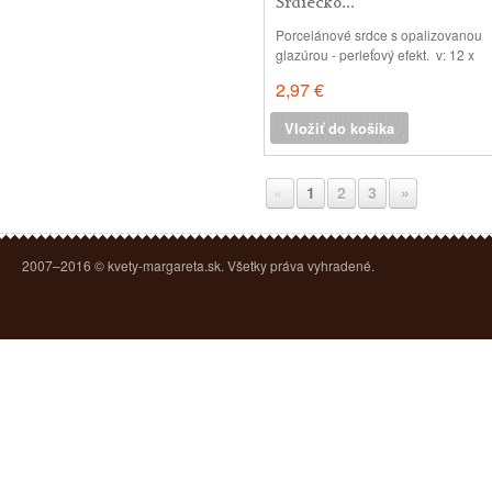
Srdiečko...
Porcelánové srdce s opalizovanou
glazúrou - perleťový efekt. v: 12 x
7.5 cm
2,97 €
Vložiť do košíka
«
1
2
3
»
2007–2016 © kvety-margareta.sk. Všetky práva vyhradené.