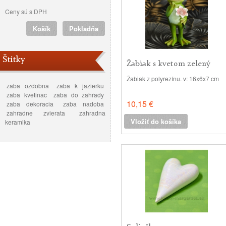
Ceny sú s DPH
Košík
Pokladňa
Štítky
Žabiak s kvetom zelený
16cm
Žabiak z polyrezínu. v: 16x6x7 cm
zaba ozdobna
zaba k jazierku
zaba kvetinac
zaba do zahrady
10,15 €
zaba dekoracia
zaba nadoba
zahradne zvierata
zahradna
Vložiť do košíka
keramika