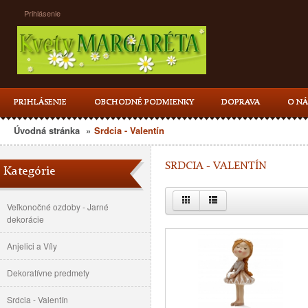
Prihlásenie
PRIHLÁSENIE
OBCHODNÉ PODMIENKY
DOPRAVA
O NÁ
Úvodná stránka
»
Srdcia - Valentín
SRDCIA - VALENTÍN
Kategórie
Veľkonočné ozdoby - Jarné
dekorácie
Anjelici a Víly
Dekoratívne predmety
Srdcia - Valentín