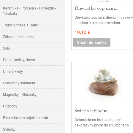
Keramika - Porcelán - Polyrezín -
Dievčatko cop 11cm...
Terakota
Dievčatko cop so srdiečkom v ruke v
hnedom a bielom prevedení.
Trend Vintage a Retro
Vhodné ako dekorácia do interiérov
10,10 €
a aranžmánov. Materiál: polyrezín -
Záhradná keramika
je vodoodolný, mrazuvzdorný a
Vložiť do košíka
farebne stály materiál. Povrch:
Sklo
matný, maľovaný, Rozmery: 5 x 4.5
cm, v: 11 cm Cena je vyobrazená za
Prútie, košíky, drevo
2ks
Umelé kvety
Svadobný sortiment
Magnetky - Kľúčenky
Prízdoby
Srdce s ležiacim
anjelikom...
Pietny tovar a anjeli na hrob
Dekorácia na hrob alebo ako
dekoratívny prvok do smútočného
Sviečky
aranžmánu. materiál: polyrezín