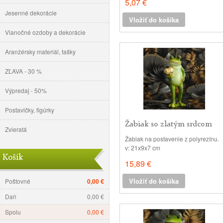
5,07 €
(odoláva vode a mrazu) v: 9x9cm, h:
Jesenné dekorácie
6cm
Vložiť do košíka
Vianočné ozdoby a dekorácie
Aranžérsky materiál, tašky
ZĽAVA - 30 %
Výpredaj - 50%
Postavičky, figúrky
Žabiak so zlatým srdcom
Zvieratá
21cm
Žabiak na postavenie z polyrezínu.
v: 21x9x7 cm
Košík
15,89 €
Vložiť do košíka
Poštovné
0,00 €
Daň
0,00 €
Spolu
0,00 €