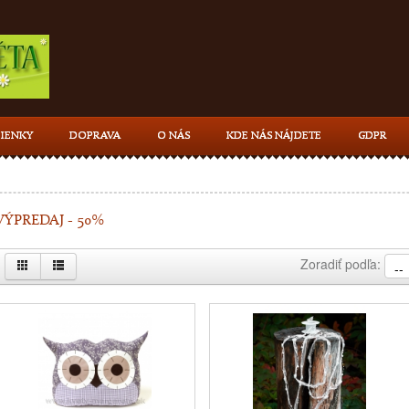
IENKY
DOPRAVA
O NÁS
KDE NÁS NÁJDETE
GDPR
VÝPREDAJ - 50%
Zoradiť podľa: