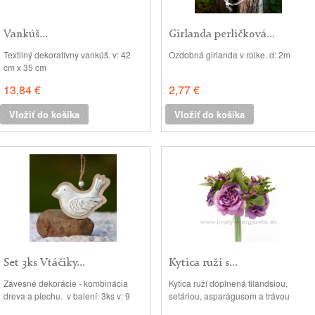
Vankúš...
Girlanda perličková...
Textilný dekoratívny vankúš. v: 42
Ozdobná girlanda v rolke. d: 2m
cm x 35 cm
13,84 €
2,77 €
Vložiť do košíka
Vložiť do košíka
Set 3ks Vtáčiky...
Kytica ruží s...
Závesné dekorácie - kombinácia
Kytica ruží doplnená tilandsiou,
dreva a plechu. v balení: 3ks v: 9
setáriou, asparágusom a trávou
cm
corn grass. v: 23cm, priemer: 20cm