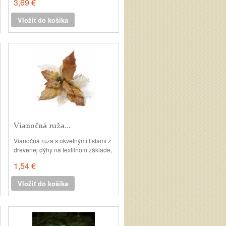
3,69 €
Vložiť do košíka
Vianočná ruža...
Vianočná ruža s okvetnými listami z
drevenej dýhy na textilnom základe,
doplnená sieťovanými listami s
1,54 €
glitrom. Hlava: 25cm, výška 18cm
Vložiť do košíka