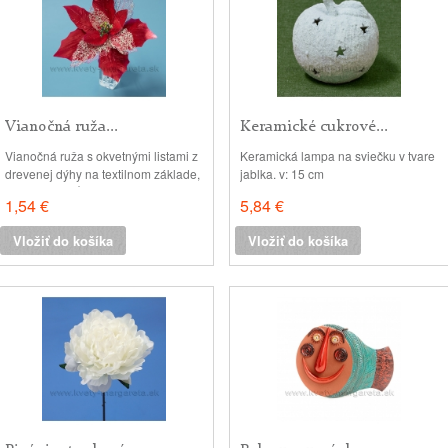
Vianočná ruža...
Keramické cukrové...
Vianočná ruža s okvetnými listami z
Keramická lampa na sviečku v tvare
drevenej dýhy na textilnom základe,
jablka. v: 15 cm
doplnená sieťovanými listami s
1,54 €
5,84 €
glitrom. Hlava: 25cm, výška 18cm
Vložiť do košíka
Vložiť do košíka