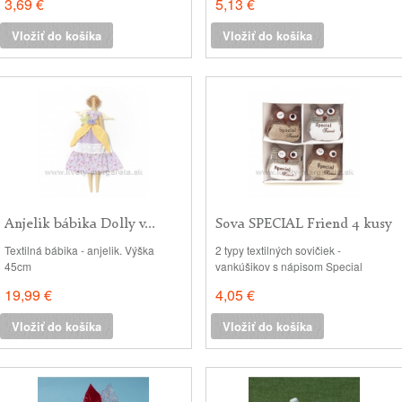
3,69 €
5,13 €
Vložiť do košíka
Vložiť do košíka
Anjelik bábika Dolly v...
Sova SPECIAL Friend 4 kusy
- 2...
Textilná bábika - anjelik. Výška
2 typy textilných sovičiek -
45cm
vankúšikov s nápisom Special
friend. v: 6x6 cm. Cena za celú
19,99 €
4,05 €
vyobrazenú sadu 4 kusov.
Vložiť do košíka
Vložiť do košíka