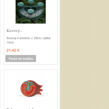
Kovový...
Kovový 4-svietnik. v: 29cm, výška:
15cm
21,42 €
Vložiť do košíka