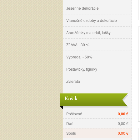
Jesenné dekorácie
Vianočné ozdoby a dekorácie
Aranžérsky materiál, tašky
ZĽAVA - 30 %
Výpredaj - 50%
Postavičky, figúrky
Zvieratá
Košík
Poštovné
0,00 €
Daň
0,00 €
Spolu
0,00 €