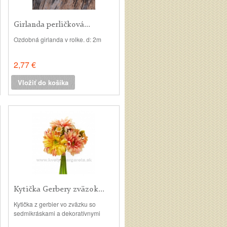
Girlanda perličková...
Ozdobná girlanda v rolke. d: 2m
2,77 €
Vložiť do košíka
Kytička Gerbery zväzok...
Kytička z gerbier vo zväzku so
sedmikráskami a dekoratívnymi
bodliakmi. v: 25cm, priemer: 14cm