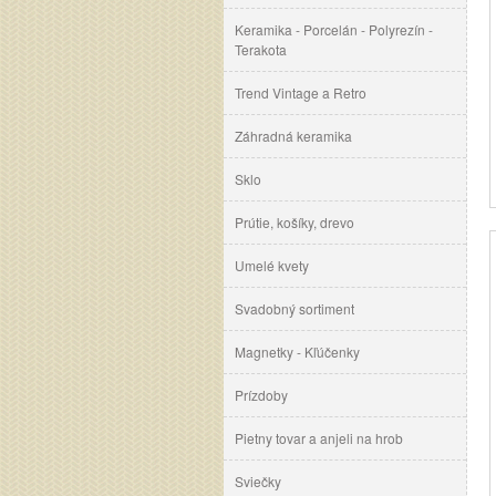
Keramika - Porcelán - Polyrezín -
Terakota
Trend Vintage a Retro
Záhradná keramika
Sklo
Prútie, košíky, drevo
Umelé kvety
Svadobný sortiment
Magnetky - Kľúčenky
Prízdoby
Pietny tovar a anjeli na hrob
Sviečky