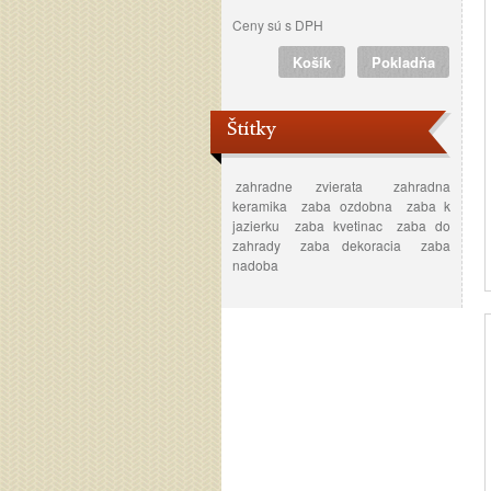
Ceny sú s DPH
Košík
Pokladňa
Štítky
zahradne zvierata
zahradna
keramika
zaba ozdobna
zaba k
jazierku
zaba kvetinac
zaba do
zahrady
zaba dekoracia
zaba
nadoba