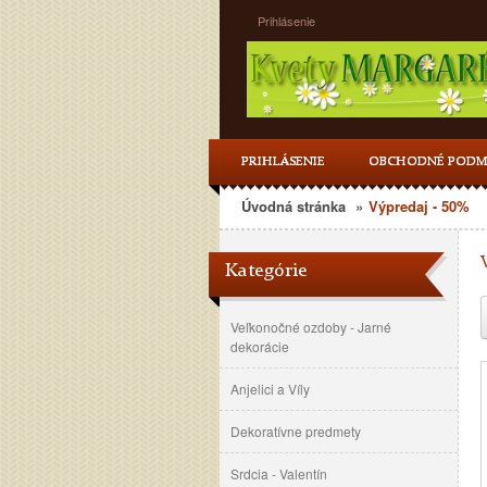
Prihlásenie
PRIHLÁSENIE
OBCHODNÉ PODM
Úvodná stránka
»
Výpredaj - 50%
Kategórie
Veľkonočné ozdoby - Jarné
dekorácie
Anjelici a Víly
Dekoratívne predmety
Srdcia - Valentín