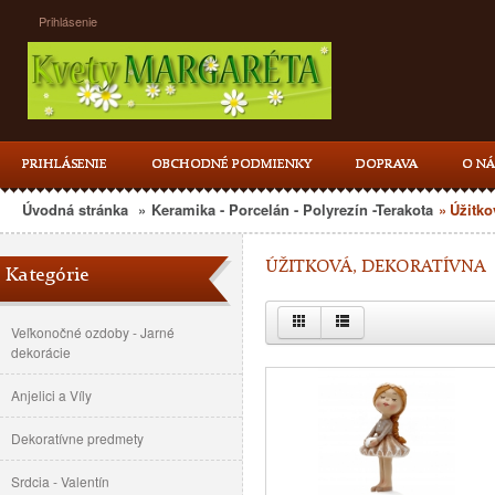
Prihlásenie
PRIHLÁSENIE
OBCHODNÉ PODMIENKY
DOPRAVA
O NÁ
Úvodná stránka
»
Keramika - Porcelán - Polyrezín -Terakota
»
Úžitko
ÚŽITKOVÁ, DEKORATÍVNA
Kategórie
Veľkonočné ozdoby - Jarné
dekorácie
Anjelici a Víly
Dekoratívne predmety
Srdcia - Valentín