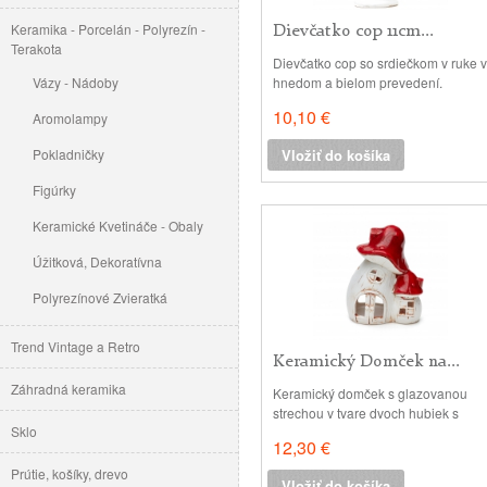
Keramika - Porcelán - Polyrezín -
Dievčatko cop 11cm...
Terakota
Dievčatko cop so srdiečkom v ruke v
Vázy - Nádoby
hnedom a bielom prevedení.
Vhodné ako dekorácia do interiérov
10,10 €
Aromolampy
a aranžmánov. Materiál: polyrezín -
je vodoodolný, mrazuvzdorný a
Pokladničky
Vložiť do košíka
farebne stály materiál. Povrch:
matný, maľovaný, Rozmery: 5 x 4.5
Figúrky
cm, v: 11 cm Cena je vyobrazená za
2ks
Keramické Kvetináče - Obaly
Úžitková, Dekoratívna
Polyrezínové Zvieratká
Trend Vintage a Retro
Keramický Domček na...
Záhradná keramika
Keramický domček s glazovanou
strechou v tvare dvoch hubiek s
Sklo
oknami. Zo zadnej strany je otvor
12,30 €
na vloženie sviečky materiál:
keramika, glazovaná úprava vo
Prútie, košíky, drevo
Vložiť do košíka