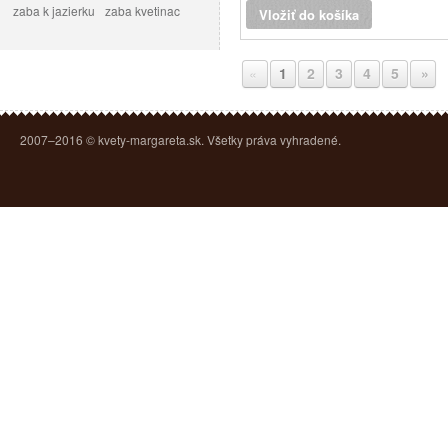
33 cm,
zaba k jazierku
zaba kvetinac
Vložiť do košíka
«
1
2
3
4
5
»
2007–2016 © kvety-margareta.sk. Všetky práva vyhradené.