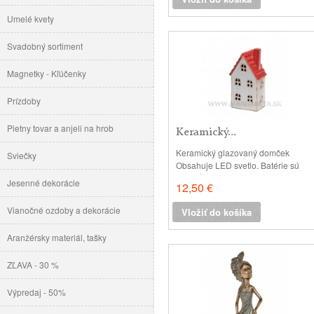
vrchnej časti rozmery: 12 x 8 cm , v:
16 cm
Umelé kvety
Svadobný sortiment
Magnetky - Kľúčenky
Prízdoby
Pietny tovar a anjeli na hrob
Keramický...
Keramický glazovaný domček
Sviečky
Obsahuje LED svetlo. Batérie sú
súčasťou. v: 18 cm š: 9.5 x 6.8 cm
Jesenné dekorácie
12,50 €
Vianočné ozdoby a dekorácie
Vložiť do košíka
Aranžérsky materiál, tašky
ZĽAVA - 30 %
Výpredaj - 50%