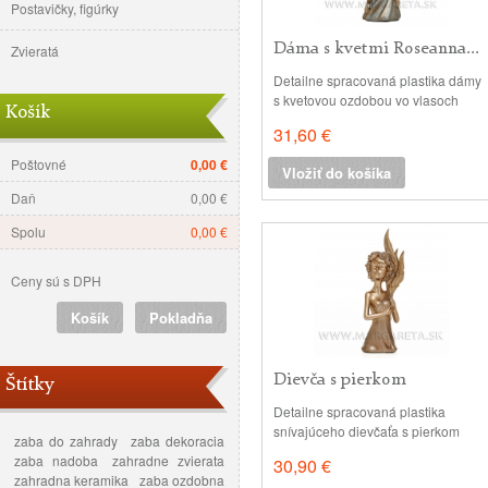
Postavičky, figúrky
Dáma s kvetmi Roseanna...
Zvieratá
Detailne spracovaná plastika dámy
s kvetovou ozdobou vo vlasoch
Košík
materiál: polyrezín povrch: lesklý ,
31,60 €
farba titanová s nádychom zlatej
patiny, živôtik šiat detailne
Poštovné
0,00 €
Vložiť do košíka
vyzdobený vzorom, lem šiat
Daň
0,00 €
vyšperkovaný lesklými kamienkami
rozmery: 11 x 10 cm, v: 31 cm,
Spolu
0,00 €
Ceny sú s DPH
Košík
Pokladňa
Dievča s pierkom
Štítky
Nostalgia...
Detailne spracovaná plastika
snívajúceho dievčaťa s pierkom
zaba do zahrady
zaba dekoracia
materiál: polyrezín povrch: lesklý v
zaba nadoba
zahradne zvierata
30,90 €
zlatej farbe rozmery: 10 x 10 cm, v:
zahradna keramika
zaba ozdobna