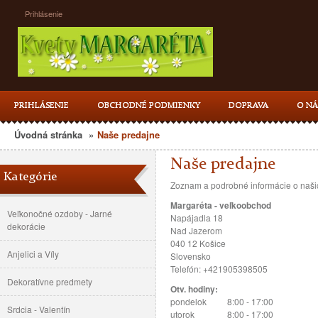
Prihlásenie
PRIHLÁSENIE
OBCHODNÉ PODMIENKY
DOPRAVA
O NÁ
Úvodná stránka
»
Naše predajne
Naše predajne
Kategórie
Zoznam a podrobné informácie o našic
Margaréta - veľkoobchod
Veľkonočné ozdoby - Jarné
Napájadla 18
dekorácie
Nad Jazerom
040 12 Košice
Anjelici a Víly
Slovensko
Telefón: +421905398505
Dekoratívne predmety
Otv. hodiny:
pondelok
8:00 - 17:00
Srdcia - Valentín
utorok
8:00 - 17:00