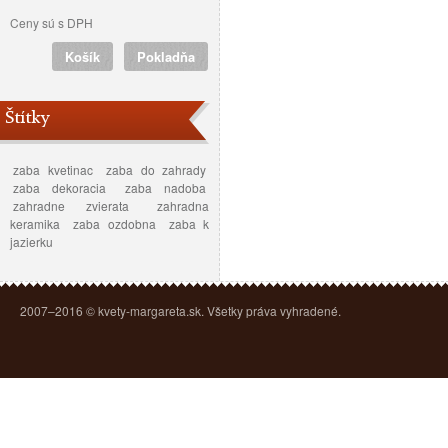
Ceny sú s DPH
Košík
Pokladňa
Štítky
zaba kvetinac
zaba do zahrady
zaba dekoracia
zaba nadoba
zahradne zvierata
zahradna
keramika
zaba ozdobna
zaba k
jazierku
2007–2016 © kvety-margareta.sk. Všetky práva vyhradené.