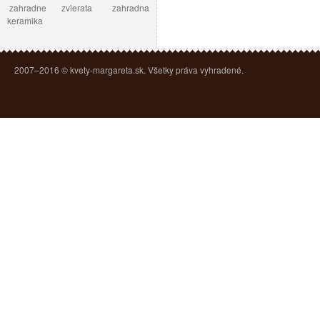
zahradne zvierata
zahradna
keramika
2007–2016 © kvety-margareta.sk. Všetky práva vyhradené.