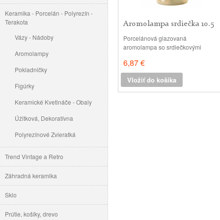
Keramika - Porcelán - Polyrezín -
Terakota
Aromolampa srdiečka 10.5
cm...
Vázy - Nádoby
Porcelánová glazovaná
aromolampa so srdiečkovými
Aromolampy
okienkami. v: 10.5 cm, priemer:
6,87 €
10cm, priemer misky: 9cm hĺbka
Pokladničky
misky: 2cm
Vložiť do košíka
Figúrky
Keramické Kvetináče - Obaly
Úžitková, Dekoratívna
Polyrezínové Zvieratká
Trend Vintage a Retro
Záhradná keramika
Sklo
Prútie, košíky, drevo