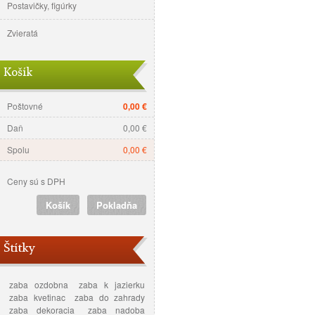
Postavičky, figúrky
Zvieratá
Košík
Poštovné
0,00 €
Daň
0,00 €
Spolu
0,00 €
Ceny sú s DPH
Košík
Pokladňa
Štítky
zaba ozdobna
zaba k jazierku
zaba kvetinac
zaba do zahrady
zaba dekoracia
zaba nadoba