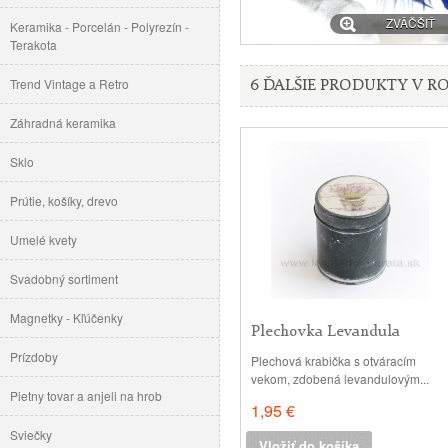
ZVÄČŠIŤ
Keramika - Porcelán - Polyrezín -
Terakota
Trend Vintage a Retro
6 ĎALŠIE PRODUKTY V RO
Záhradná keramika
Sklo
Prútie, košíky, drevo
Umelé kvety
Svadobný sortiment
Magnetky - Kľúčenky
Plechovka Levandula
Provensálsko...
Prízdoby
Plechová krabička s otváracím
vekom, zdobená levandulovým...
Pietny tovar a anjeli na hrob
1,95 €
Sviečky
Vložiť do košíka