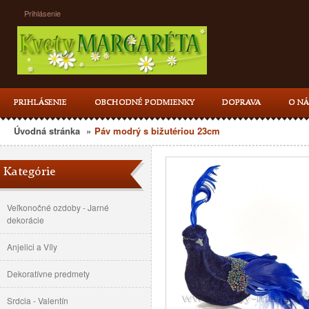
Prihlásenie
PRIHLÁSENIE
OBCHODNÉ PODMIENKY
DOPRAVA
O NÁ
Úvodná stránka
»
Páv modrý s bižutériou 23cm
Kategórie
Veľkonočné ozdoby - Jarné
dekorácie
Anjelici a Víly
Dekoratívne predmety
Srdcia - Valentín