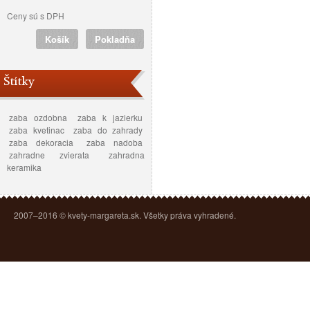
Ceny sú s DPH
Košík
Pokladňa
Štítky
zaba ozdobna
zaba k jazierku
zaba kvetinac
zaba do zahrady
zaba dekoracia
zaba nadoba
zahradne zvierata
zahradna
keramika
2007–2016 © kvety-margareta.sk. Všetky práva vyhradené.