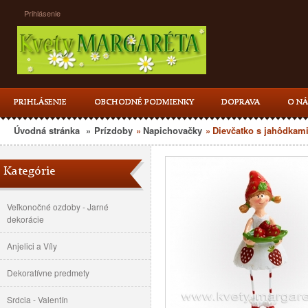
Prihlásenie
PRIHLÁSENIE
OBCHODNÉ PODMIENKY
DOPRAVA
O NÁ
Úvodná stránka
»
Prízdoby
»
Napichovačky
»
Dievčatko s jahôdkami
Kategórie
Veľkonočné ozdoby - Jarné
dekorácie
Anjelici a Víly
Dekoratívne predmety
Srdcia - Valentín