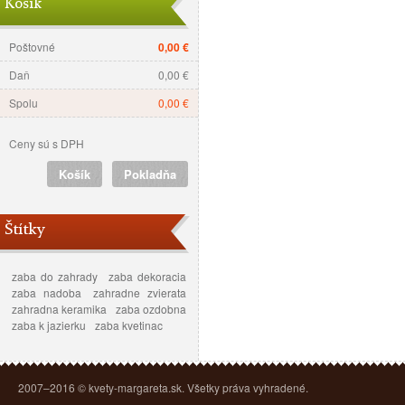
Košík
Poštovné
0,00 €
Daň
0,00 €
Spolu
0,00 €
Ceny sú s DPH
Košík
Pokladňa
Štítky
zaba do zahrady
zaba dekoracia
zaba nadoba
zahradne zvierata
zahradna keramika
zaba ozdobna
zaba k jazierku
zaba kvetinac
2007–2016 © kvety-margareta.sk. Všetky práva vyhradené.