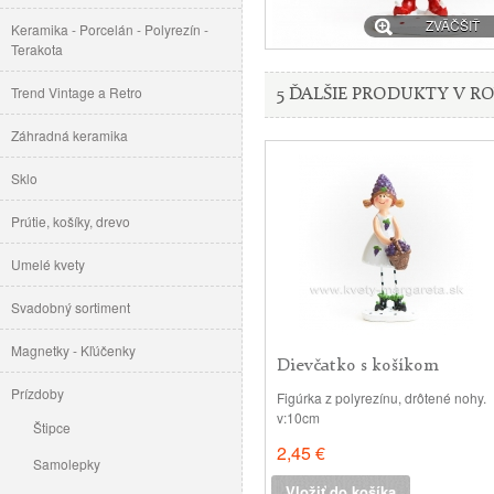
ZVÄČŠIŤ
Keramika - Porcelán - Polyrezín -
Terakota
Trend Vintage a Retro
5 ĎALŠIE PRODUKTY V RO
Záhradná keramika
Sklo
Prútie, košíky, drevo
Umelé kvety
Svadobný sortiment
Magnetky - Kľúčenky
Dievčatko s košíkom
čučoriedok
Prízdoby
Figúrka z polyrezínu, drôtené nohy.
v:10cm
Štipce
2,45 €
Samolepky
Vložiť do košíka