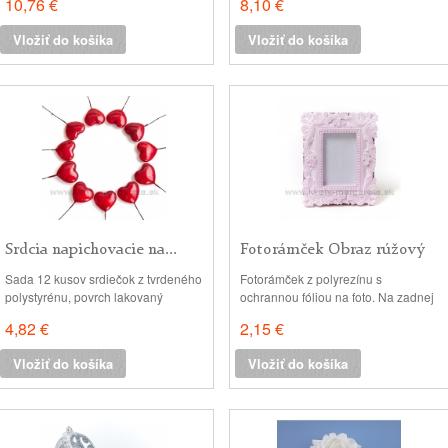
10,76 €
8,10 €
Vložiť do košíka
Vložiť do košíka
Srdcia napichovacie na...
Fotorámček Obraz rúžový
9x7 cm
Sada 12 kusov srdiečok z tvrdeného
Fotorámček z polyrezínu s
polystyrénu, povrch lakovaný
ochrannou fóliou na foto. Na zadnej
metalický. v: 4.5cm - srdce, celkovo:
strane je výklopná kartónová
4,82 €
2,15 €
12cm. (Na snímku je chybne
opierka na postavenie rámčeka na
zachytených len 11 kusov :-)
vodorovné miesto. v: 9x7 cm, rozmer
Vložiť do košíka
Vložiť do košíka
foto: 7x5 cm