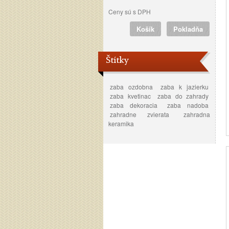
Ceny sú s DPH
Košík
Pokladňa
Štítky
zaba ozdobna
zaba k jazierku
zaba kvetinac
zaba do zahrady
zaba dekoracia
zaba nadoba
zahradne zvierata
zahradna
keramika