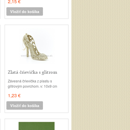
2,15 €
Vložiť do košíka
Zlatá črievička s glitrom
10cm
Závesná črievička z plastu s
glitrovým povrchom. v: 10x9 cm
1,23 €
Vložiť do košíka