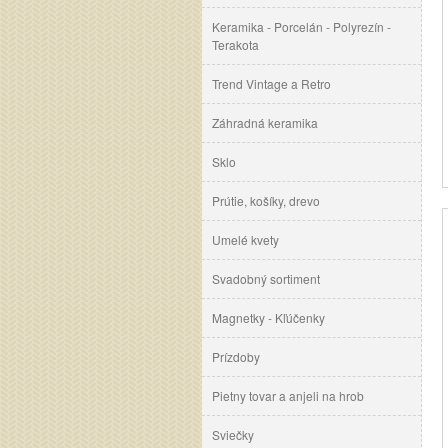
Keramika - Porcelán - Polyrezín -
Terakota
Trend Vintage a Retro
Záhradná keramika
Sklo
Prútie, košíky, drevo
Umelé kvety
Svadobný sortiment
Magnetky - Kľúčenky
Prízdoby
Pietny tovar a anjeli na hrob
Sviečky