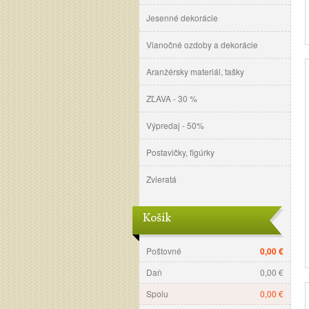
Jesenné dekorácie
Vianočné ozdoby a dekorácie
Aranžérsky materiál, tašky
ZĽAVA - 30 %
Výpredaj - 50%
Postavičky, figúrky
Zvieratá
Košík
Poštovné
0,00 €
Daň
0,00 €
Spolu
0,00 €