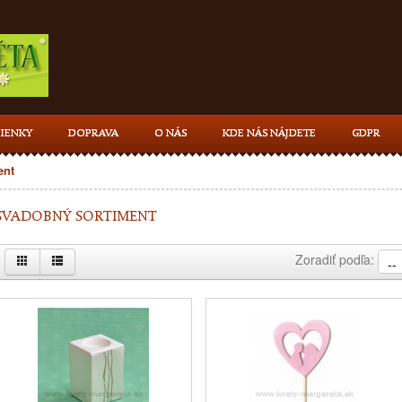
IENKY
DOPRAVA
O NÁS
KDE NÁS NÁJDETE
GDPR
ent
SVADOBNÝ SORTIMENT
Zoradiť podľa: