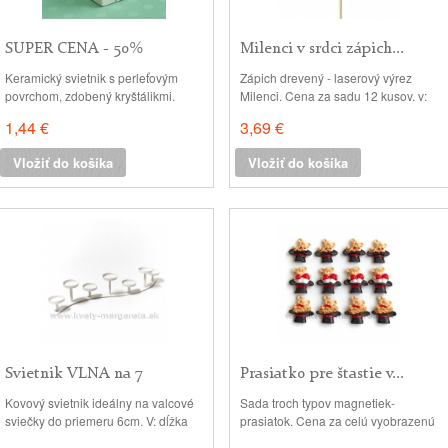
SUPER CENA - 50%
Milenci v srdci zápich...
Svietnik hranol...
Keramický svietnik s perleťovým
Zápich drevený - laserový výrez
povrchom, zdobený kryštálikmi.
Milenci. Cena za sadu 12 kusov. v:
Otvor na čajovú sviečku. výška: 10
5x6cm, d: 17cm
1,44 €
3,69 €
cm, základňa: 7x7 cm II. akosť - na
povrchu sa môžu vyskytovať určité
Vložiť do košíka
Vložiť do košíka
nedokonalosti farebného nástreku
čo sme zohľadnili v cene.
Svietnik VLNA na 7
Prasiatko pre štastie v...
sviečok...
Kovový svietnik ideálny na valcové
Sada troch typov magnetiek-
sviečky do priemeru 6cm. V: dĺžka
prasiatok. Cena za celú vyobrazenú
vlny: 60cm
sadu 12 kusov. v: 5cm