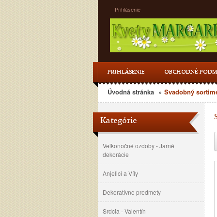
Prihlásenie
PRIHLÁSENIE
OBCHODNÉ PODM
Úvodná stránka
»
Svadobný sortim
Kategórie
Veľkonočné ozdoby - Jarné
dekorácie
Anjelici a Víly
Dekoratívne predmety
Srdcia - Valentín