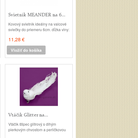
Svietnik MEANDER na 6...
Kovový svietnik ideálny na valcové
sviečky do priemeru 6cm. dĺžka vlny:
60cm, šírka: 15cm
11,28 €
Vložiť do košíka
Vtáčik Glitter na...
Vtáčik štipec glitrový s dlhým
pierkovým chvostom a perličkovou
prízdobou. V:15cm, š: 4cm