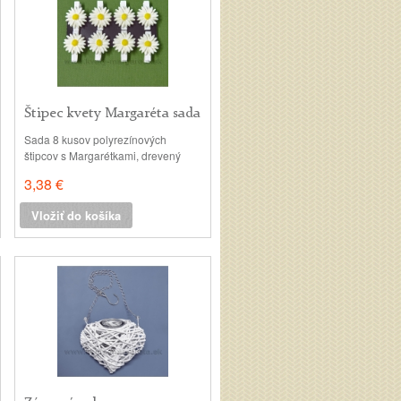
Štipec kvety Margaréta sada
8 kusov
Sada 8 kusov polyrezínových
štipcov s Margarétkami, drevený
štipec. v: 3cm kvet.
3,38 €
Vložiť do košíka