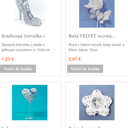
Strieborná črievička s
Ruža VELVET rozvitá...
glitrom 10cm
Závesná črievička z plastu s
Ruža s listami rozvitá, biely zamat. v:
glitrovým povrchom. v: 10x9 cm
60cm, hlava: 12cm
1,23 €
2,67 €
Vložiť do košíka
Vložiť do košíka