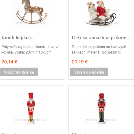
Koník hojdací...
Deti na saniach so psíkom...
Polyrezínový hojdací koník - kovová
Retro deti so psíkom na kovových
kolíska. výška: 23cm r: 18x5cm
sánkach. materiál: polyrezín d:
15cm, r: 12x8 cm
20,14 €
20,19 €
Vložiť do košíka
Vložiť do košíka