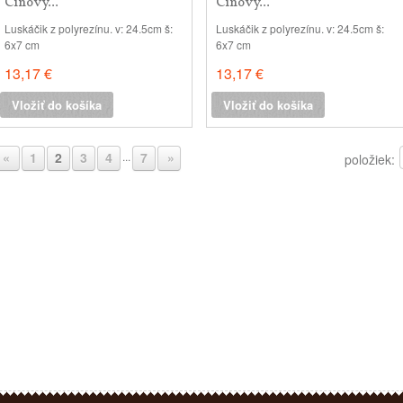
Cínový...
Cínový...
Luskáčik z polyrezínu. v: 24.5cm š:
Luskáčik z polyrezínu. v: 24.5cm š:
6x7 cm
6x7 cm
13,17 €
13,17 €
Vložiť do košíka
Vložiť do košíka
«
1
2
3
4
7
»
...
položiek: