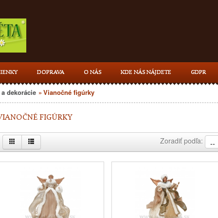
IENKY
DOPRAVA
O NÁS
KDE NÁS NÁJDETE
GDPR
a dekorácie
»
Vianočné figúrky
VIANOČNÉ FIGÚRKY
Zoradiť podľa: