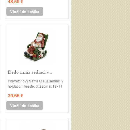
48,59 €
šírka v paroží: 17cm, šírka tela:
15cm
Vložiť do košíka
Dedo mráz sediaci v...
Polyrezínový Santa Claus sediaci v
hojdacom kresle. d: 28cm š: 19x11
cm
30,65 €
Vložiť do košíka