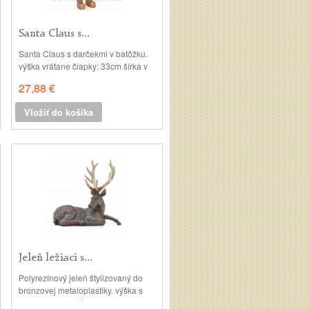
Santa Claus s...
Santa Claus s darčekmi v batôžku.
výška vrátane čiapky: 33cm šírka v
kožuchu: 14cm
27,88 €
Vložiť do košíka
Jeleň ležiaci s...
Polyrezínový jeleň štylizovaný do
bronzovej metaloplastiky. výška s
parožím: 37cm dĺžka v leže: 38cm,