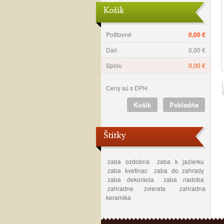
Košík
Poštovné
0,00 €
Daň
0,00 €
Spolu
0,00 €
Ceny sú s DPH
Košík
Pokladňa
Štítky
zaba ozdobna
zaba k jazierku
zaba kvetinac
zaba do zahrady
zaba dekoracia
zaba nadoba
zahradne zvierata
zahradna
keramika