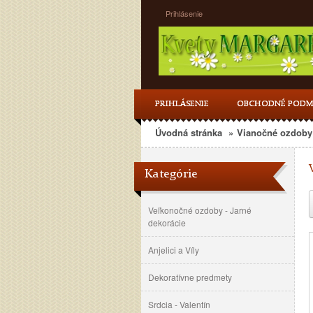
Prihlásenie
PRIHLÁSENIE
OBCHODNÉ PODM
Úvodná stránka
»
Vianočné ozdoby 
Kategórie
Veľkonočné ozdoby - Jarné
dekorácie
Anjelici a Víly
Dekoratívne predmety
Srdcia - Valentín