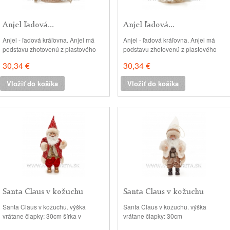
Anjel ľadová...
Anjel ľadová...
Anjel - ľadová kráľovna. Anjel má
Anjel - ľadová kráľovna. Anjel má
podstavu zhotovenú z plastového
podstavu zhotovenú z plastového
kornúta, vloženého pod kožuchom.
kornúta, vloženého pod kožuchom.
30,34 €
30,34 €
Je preto vhodný na nasadenie na
Je preto vhodný na nasadenie na
vianočný stromček ako špic. Je
vianočný stromček ako špic. Je
Vložiť do košíka
Vložiť do košíka
možné ho tiež volne položiť. výška:
možné ho tiež volne položiť. výška:
29cm, šírka: 17x17 cm
29cm, šírka: 17x17 cm
Santa Claus v kožuchu
Santa Claus v kožuchu
30cm...
30cm...
Santa Claus v kožuchu. výška
Santa Claus v kožuchu. výška
vrátane čiapky: 30cm šírka v
vrátane čiapky: 30cm
kožuchu: 11cm