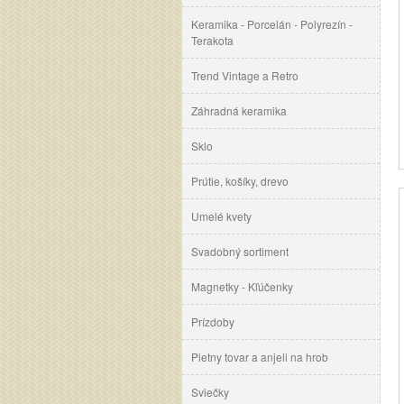
Keramika - Porcelán - Polyrezín -
Terakota
Trend Vintage a Retro
Záhradná keramika
Sklo
Prútie, košíky, drevo
Umelé kvety
Svadobný sortiment
Magnetky - Kľúčenky
Prízdoby
Pietny tovar a anjeli na hrob
Sviečky