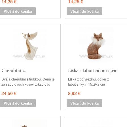
14,25 €
14,25 €
Vložiť do košíka
Vložiť do košíka
Cherubíni s...
Líška s labutienkou 15cm
Dvaja cherubíni s trúbkou. Cena je
Líška z polyrezínu, goliér z
za sadu dvoch kusov, zrkadlovo
labutienky. r: 15x9x9 cm
otočených. v: 23x11x6 cm
24,50 €
8,82 €
Vložiť do košíka
Vložiť do košíka