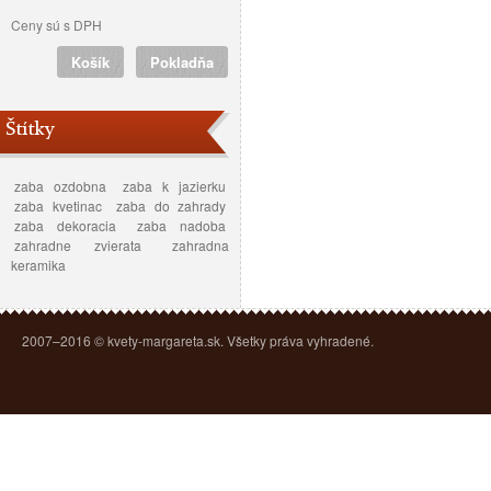
Ceny sú s DPH
Košík
Pokladňa
Štítky
zaba ozdobna
zaba k jazierku
zaba kvetinac
zaba do zahrady
zaba dekoracia
zaba nadoba
zahradne zvierata
zahradna
keramika
2007–2016 © kvety-margareta.sk. Všetky práva vyhradené.