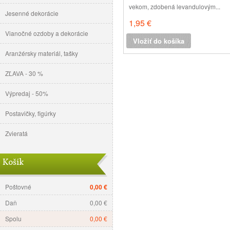
vekom, zdobená levandulovým...
Jesenné dekorácie
1,95 €
Vianočné ozdoby a dekorácie
Vložiť do košíka
Aranžérsky materiál, tašky
ZĽAVA - 30 %
Výpredaj - 50%
Postavičky, figúrky
Zvieratá
Košík
Poštovné
0,00 €
Daň
0,00 €
Spolu
0,00 €