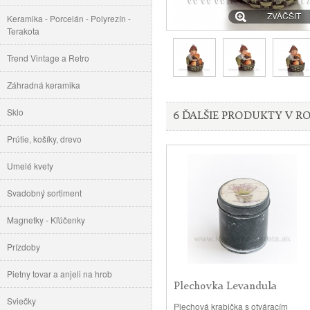
ZVÄČŠIŤ
Keramika - Porcelán - Polyrezín -
Terakota
Trend Vintage a Retro
Záhradná keramika
Sklo
6 ĎALŠIE PRODUKTY V RO
Prútie, košíky, drevo
Umelé kvety
Svadobný sortiment
Magnetky - Kľúčenky
Prízdoby
Pietny tovar a anjeli na hrob
Plechovka Levandula
Sviečky
Provensálsko...
Plechová krabička s otváracím