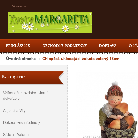
Prihlásenie
PRIHLÁSENIE
OBCHODNÉ PODMIENKY
DOPRAVA
O NÁ
Úvodná stránka
»
Chlapček ukladajúci žalude zelený 13cm
Kategórie
Veľkonočné ozdoby - Jarné
dekorácie
Anjelici a Víly
Dekoratívne predmety
Srdcia - Valentín